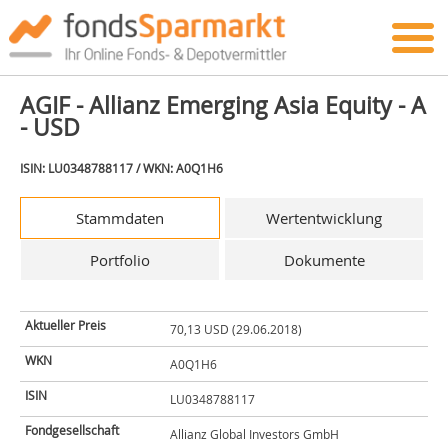
AGIF - Allianz Emerging Asia Equity - A
- USD
ISIN: LU0348788117 / WKN: A0Q1H6
Stammdaten
Wertentwicklung
Portfolio
Dokumente
Aktueller Preis
70,13 USD (29.06.2018)
WKN
A0Q1H6
ISIN
LU0348788117
Fondgesellschaft
Allianz Global Investors GmbH