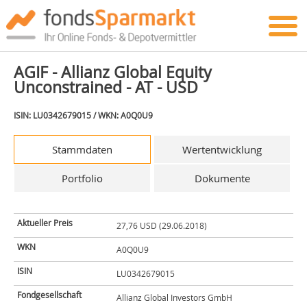
AGIF - Allianz Global Equity
Unconstrained - AT - USD
ISIN: LU0342679015 / WKN: A0Q0U9
Stammdaten
Wertentwicklung
Portfolio
Dokumente
Aktueller Preis
27,76 USD (29.06.2018)
WKN
A0Q0U9
ISIN
LU0342679015
Fondgesellschaft
Allianz Global Investors GmbH