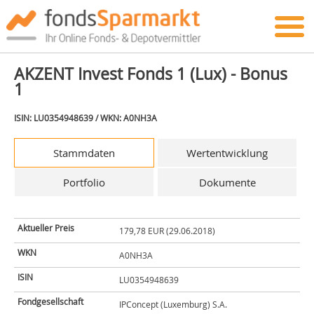
AKZENT Invest Fonds 1 (Lux) - Bonus
1
ISIN: LU0354948639 / WKN: A0NH3A
Stammdaten
Wertentwicklung
Portfolio
Dokumente
Aktueller Preis
179,78 EUR (29.06.2018)
WKN
A0NH3A
ISIN
LU0354948639
Fondgesellschaft
IPConcept (Luxemburg) S.A.