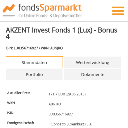
AKZENT Invest Fonds 1 (Lux) - Bonus
4
ISIN: LU0356716927 / WKN: A0NJKQ
Stammdaten
Wertentwicklung
Portfolio
Dokumente
Aktueller Preis
171,7 EUR (29.06.2018)
WKN
A0NJKQ
ISIN
LU0356716927
Fondgesellschaft
IPConcept (Luxemburg) S.A.