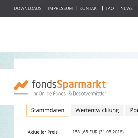
DOWNLOADS
IMPRESSUM
KONTAKT
FAQ
NEWS
Alegra High Grad
ISIN: LI0027320568 / WKN: A1W3R5
Stammdaten
Wertentwicklung
Por
1581,65 EUR (31.05.2018)
Aktueller Preis