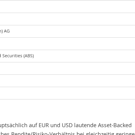
n) AG
 Securities (ABS)
hauptsächlich auf EUR und USD lautende Asset-Backed
ches Rendite/Risiko-Verhältnis bei gleichzeitig geringe