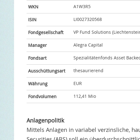
A1W3R5
WKN
LI0027320568
ISIN
VP Fund Solutions (Liechtenstei
Fondgesellschaft
Alegra Capital
Manager
Spezialitätenfonds Asset Backed
Fondsart
thesaurierend
Ausschüttungsart
EUR
Währung
112,41 Mio
Fondvolumen
Anlagenpolitik
Mittels Anlagen in variabel verzinsliche, 
Securities (ABS) soll ein überdurchschnittli