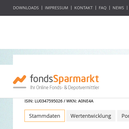
DOWNLOADS
IMPRESSUM
KONTAKT
FAQ
NEWS
AMUNDI FUNDS CP
AU (C)
ISIN: LU0347595026 / WKN: A0NE4A
Stammdaten
Wertentwicklung
Por