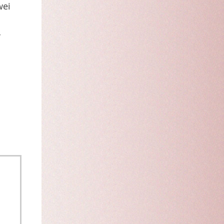
wei
r