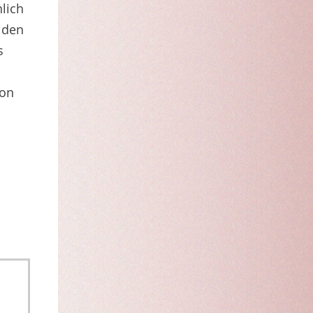
hlich
 den
s
von