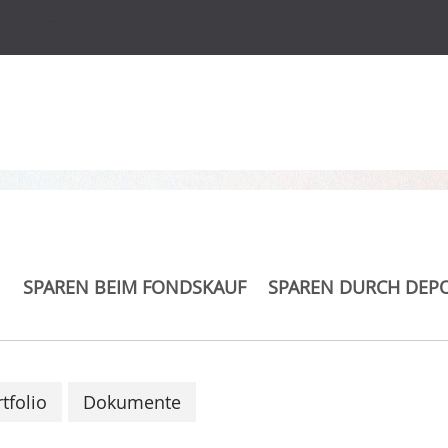
s
 Pioneer U.S.
h A EUR (ND)
SPAREN BEIM FONDSKAUF
SPAREN DURCH DEP
tfolio
Dokumente