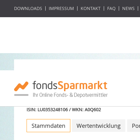
DOWNLOADS
IMPRESSUM
KONTAKT
FAQ
NEWS
Amundi Funds II -
Fundamental Gwt
ISIN: LU0353248106 / WKN: A0Q602
Stammdaten
Wertentwicklung
Por