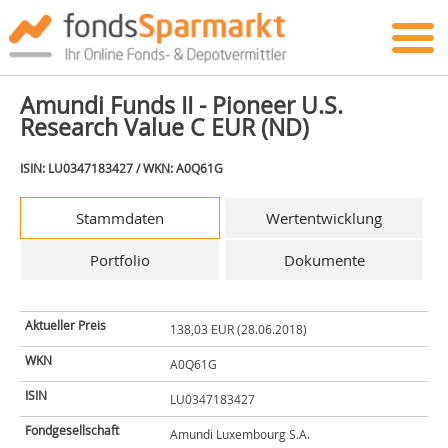
Amundi Funds II - Pioneer U.S.
Research Value C EUR (ND)
ISIN: LU0347183427 / WKN: A0Q61G
Stammdaten
Wertentwicklung
Portfolio
Dokumente
Aktueller Preis
138,03 EUR (28.06.2018)
WKN
A0Q61G
ISIN
LU0347183427
Fondgesellschaft
Amundi Luxembourg S.A.