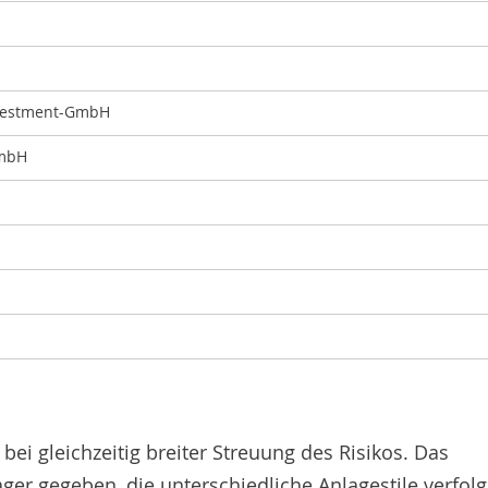
vestment-GmbH
GmbH
bei gleichzeitig breiter Streuung des Risikos. Das
r gegeben, die unterschiedliche Anlagestile verfolg