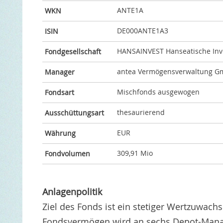
ANTE1A
WKN
DE000ANTE1A3
ISIN
HANSAINVEST Hanseatische In
Fondgesellschaft
antea Vermögensverwaltung 
Manager
Mischfonds ausgewogen
Fondsart
thesaurierend
Ausschüttungsart
EUR
Währung
309,91 Mio
Fondvolumen
Anlagenpolitik
Ziel des Fonds ist ein stetiger Wertzuwachs 
Fondsvermögen wird an sechs Depot-Manage