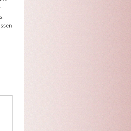
r
s,
assen