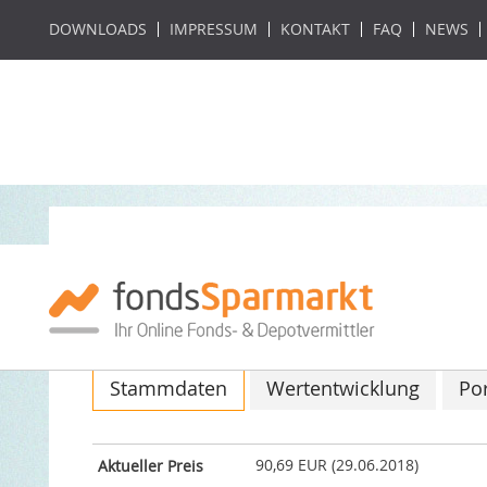
DOWNLOADS
IMPRESSUM
KONTAKT
FAQ
NEWS
antea R
ISIN: DE000ANTE1A3 / WKN: ANTE1A
Stammdaten
Wertentwicklung
Por
90,69 EUR (29.06.2018)
Aktueller Preis