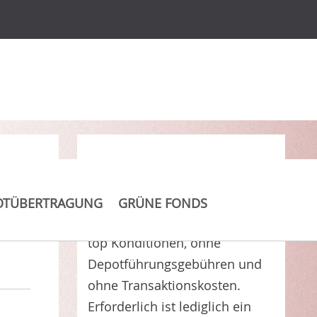
Clever Kosten sparen
OTÜBERTRAGUNG
GRÜNE FONDS
antea R
erhalten Sie bei uns zu
top Konditionen, ohne
Depotführungsgebühren und
ohne Transaktionskosten.
Erforderlich ist lediglich ein