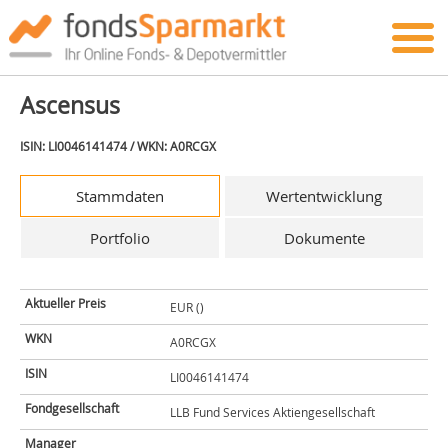
Ascensus
ISIN: LI0046141474 / WKN: A0RCGX
Stammdaten
Wertentwicklung
Portfolio
Dokumente
Aktueller Preis
EUR ()
WKN
A0RCGX
ISIN
LI0046141474
Fondgesellschaft
LLB Fund Services Aktiengesellschaft
Manager