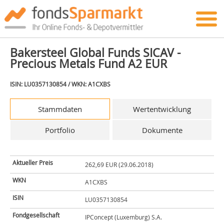
Bakersteel Global Funds SICAV -
Precious Metals Fund A2 EUR
ISIN: LU0357130854 / WKN: A1CXBS
Stammdaten
Wertentwicklung
Portfolio
Dokumente
Aktueller Preis
262,69 EUR (29.06.2018)
WKN
A1CXBS
ISIN
LU0357130854
Fondgesellschaft
IPConcept (Luxemburg) S.A.