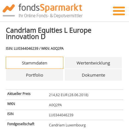
Candriam Equities L Europe
Innovation D
ISIN: LU0344046239 / WKN: A0Q2PA
Stammdaten
Wertentwicklung
Portfolio
Dokumente
Aktueller Preis
214,62 EUR (28.06.2018)
WKN
A0Q2PA
ISIN
LU0344046239
Fondgesellschaft
Candriam Luxembourg