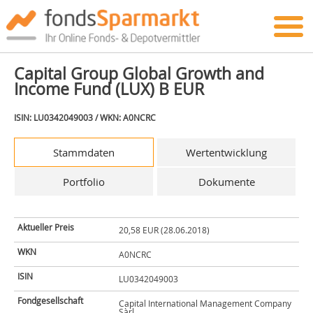
Capital Group Global Growth and
Income Fund (LUX) B EUR
ISIN: LU0342049003 / WKN: A0NCRC
Stammdaten
Wertentwicklung
Portfolio
Dokumente
Aktueller Preis
20,58 EUR (28.06.2018)
WKN
A0NCRC
ISIN
LU0342049003
Fondgesellschaft
Capital International Management Company
Sàrl