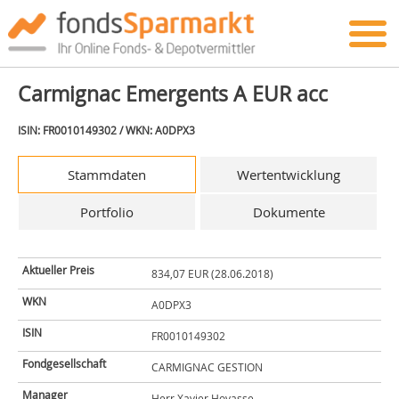
Carmignac Emergents A EUR acc
ISIN: FR0010149302 / WKN: A0DPX3
Stammdaten
Wertentwicklung
Portfolio
Dokumente
Aktueller Preis
834,07 EUR (28.06.2018)
WKN
A0DPX3
ISIN
FR0010149302
Fondgesellschaft
CARMIGNAC GESTION
Manager
Herr Xavier Hovasse