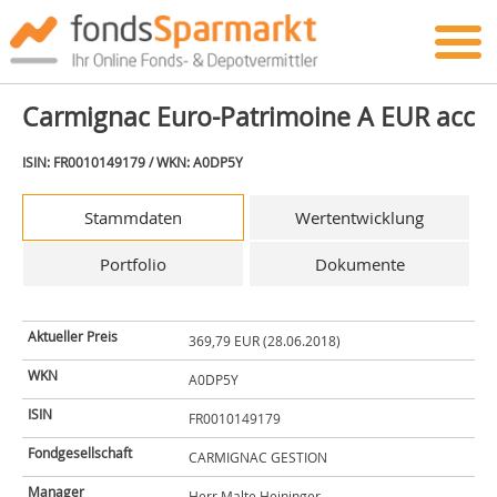
Carmignac Euro-Patrimoine A EUR acc
ISIN: FR0010149179 / WKN: A0DP5Y
Stammdaten
Wertentwicklung
Portfolio
Dokumente
Aktueller Preis
369,79 EUR (28.06.2018)
WKN
A0DP5Y
ISIN
FR0010149179
Fondgesellschaft
CARMIGNAC GESTION
Manager
Herr Malte Heininger