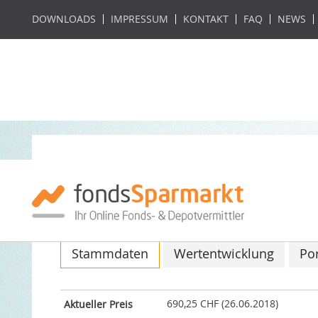
DOWNLOADS
IMPRESSUM
KONTAKT
FAQ
NEWS
Classic Global Eq
ISIN: LI0008328218 / WKN: 964903
Stammdaten
Wertentwicklung
Por
690,25 CHF (26.06.2018)
Aktueller Preis