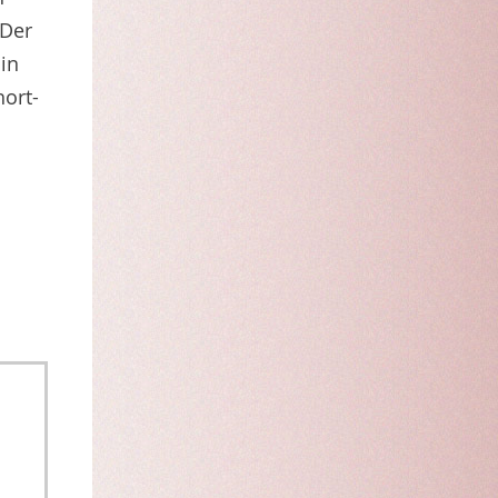
 Der
in
ort-