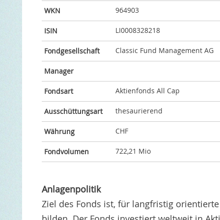
964903
WKN
LI0008328218
ISIN
Classic Fund Management AG
Fondgesellschaft
Manager
Aktienfonds All Cap
Fondsart
thesaurierend
Ausschüttungsart
CHF
Währung
722,21 Mio
Fondvolumen
Anlagenpolitik
Ziel des Fonds ist, für langfristig orienti
bilden. Der Fonds investiert weltweit in A