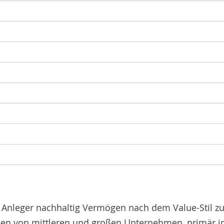
erte Anleger nachhaltig Vermögen nach dem Value-Stil z
ktien von mittleren und großen Unternehmen, primär i