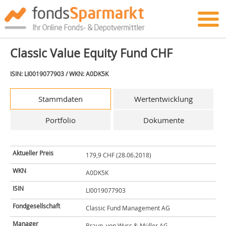
Classic Value Equity Fund CHF
ISIN: LI0019077903 / WKN: A0DK5K
Stammdaten
Wertentwicklung
Portfolio
Dokumente
Aktueller Preis
179,9 CHF (28.06.2018)
WKN
A0DK5K
ISIN
LI0019077903
Fondgesellschaft
Classic Fund Management AG
Manager
Braun, von Wyss & Müller AG