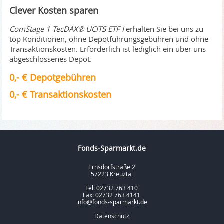
Clever Kosten sparen
ComStage 1 TecDAX® UCITS ETF I
erhalten Sie bei uns zu
top Konditionen, ohne Depotführungsgebühren und ohne
Transaktionskosten. Erforderlich ist lediglich ein über uns
abgeschlossenes Depot.
0,- € Depotgebühren
0,- € Transaktionskosten
Fonds-Sparmarkt.de
Ernsdorfstraße 2
57223 Kreuztal
Tel: 02732 763 410
Fax: 02732 763 4141
info@fonds-sparmarkt.de
Datenschutz