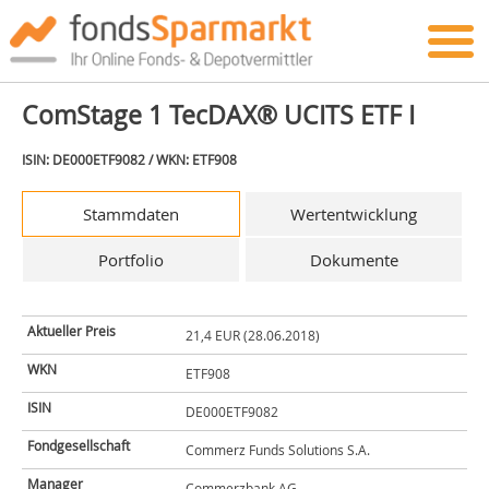
ComStage 1 TecDAX® UCITS ETF I
ISIN: DE000ETF9082 / WKN: ETF908
Stammdaten
Wertentwicklung
Portfolio
Dokumente
Aktueller Preis
21,4 EUR (28.06.2018)
WKN
ETF908
ISIN
DE000ETF9082
Fondgesellschaft
Commerz Funds Solutions S.A.
Manager
Commerzbank AG