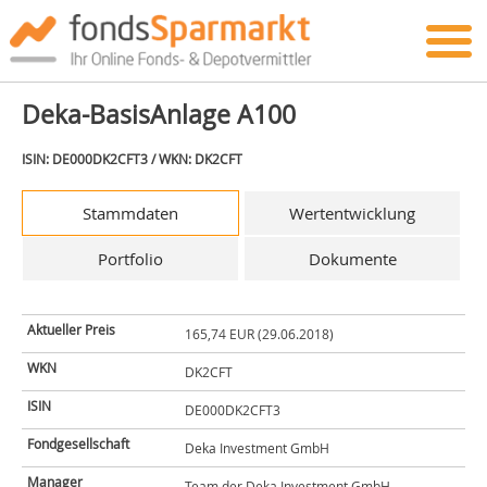
Deka-BasisAnlage A100
ISIN: DE000DK2CFT3 / WKN: DK2CFT
Stammdaten
Wertentwicklung
Portfolio
Dokumente
Aktueller Preis
165,74 EUR (29.06.2018)
WKN
DK2CFT
ISIN
DE000DK2CFT3
Fondgesellschaft
Deka Investment GmbH
Manager
Team der Deka Investment GmbH