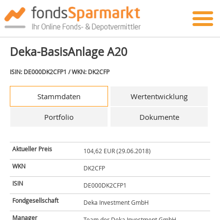
Deka-BasisAnlage A20
ISIN: DE000DK2CFP1 / WKN: DK2CFP
Stammdaten
Wertentwicklung
Portfolio
Dokumente
Aktueller Preis
104,62 EUR (29.06.2018)
WKN
DK2CFP
ISIN
DE000DK2CFP1
Fondgesellschaft
Deka Investment GmbH
Manager
Team der Deka Investment GmbH