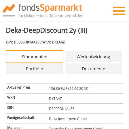
Deka-DeepDiscount 2y (III)
ISIN: DE000DK1A4Z5 / WKN: DK1A4Z
Stammdaten
Wertentwicklung
Portfolio
Dokumente
Aktueller Preis
136,36 EUR (29.06.2018)
WKN
DK1A4Z
ISIN
DE000DK1A4Z5
Fondgesellschaft
Deka Investment GmbH
Manager
Team der Deka Investment GmbH