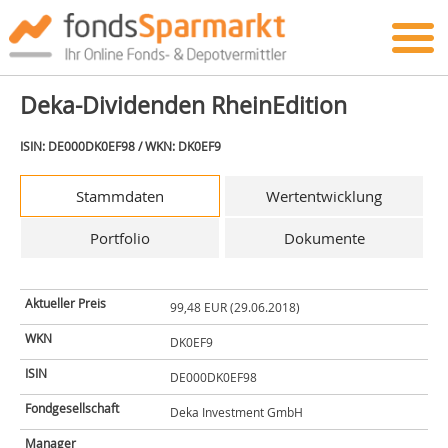
Deka-Dividenden RheinEdition
ISIN: DE000DK0EF98 / WKN: DK0EF9
Stammdaten
Wertentwicklung
Portfolio
Dokumente
Aktueller Preis
99,48 EUR (29.06.2018)
WKN
DK0EF9
ISIN
DE000DK0EF98
Fondgesellschaft
Deka Investment GmbH
Manager