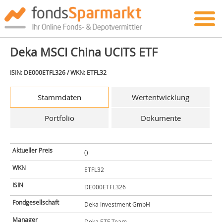
Deka MSCI China UCITS ETF
ISIN: DE000ETFL326 / WKN: ETFL32
Stammdaten
Wertentwicklung
Portfolio
Dokumente
Aktueller Preis
()
WKN
ETFL32
ISIN
DE000ETFL326
Fondgesellschaft
Deka Investment GmbH
Manager
Deka ETF Team