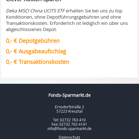
Deka MSCI China UCITS ETF
erhalten Sie bei uns zu top
Konditionen, ohne Depotführungsgebühren und ohne
Transaktionskosten. Erforderlich ist lediglich ein über uns
abgeschlossenes Depot.
0,- € Depotgebühren
0,- € Ausgabeaufschlag
0,- € Transaktionskosten
Fonds-Sparmarkt.de
Ernsdorfstraße 2
57223 Kreuztal
Tel: 02732 763 410
Fax: 02732 763 4141
info@fonds-sparmarkt.de
Datenschutz