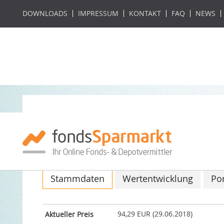
DOWNLOADS
IMPRESSUM
KONTAKT
FAQ
NEWS
Deka-Multi Asset
ISIN: DE000DK2J662 / WKN: DK2J66
Stammdaten
Wertentwicklung
Por
94,29 EUR (29.06.2018)
Aktueller Preis