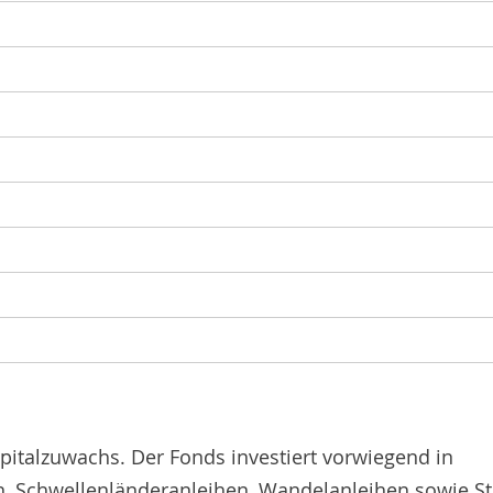
 Kapitalzuwachs. Der Fonds investiert vorwiegend in
n, Schwellenländeranleihen, Wandelanleihen sowie St