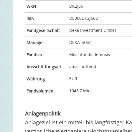
DK2J66
WKN
DE000DK2J662
ISIN
Deka Investment GmbH
Fondgesellschaft
DEKA Team
Manager
Mischfonds defensiv
Fondsart
ausschüttend
Ausschüttungsart
EUR
Währung
1048,7 Mio
Fondvolumen
Anlagenpolitik
Anlageziel ist ein mittel- bis langfristiger
verzinsliche Wertpapiere (Hochzinsanleihe