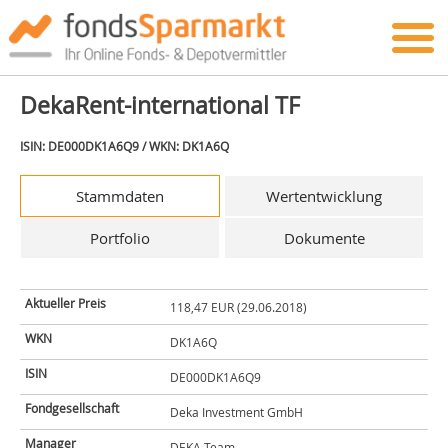
DekaRent-international TF
ISIN: DE000DK1A6Q9 / WKN: DK1A6Q
Stammdaten
Wertentwicklung
Portfolio
Dokumente
Aktueller Preis
118,47 EUR (29.06.2018)
WKN
DK1A6Q
ISIN
DE000DK1A6Q9
Fondgesellschaft
Deka Investment GmbH
Manager
DEKA Team