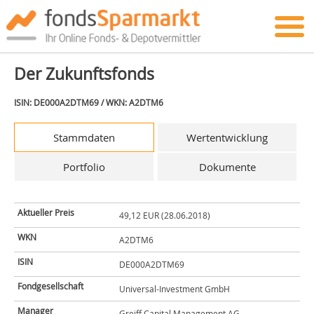
Der Zukunftsfonds
ISIN: DE000A2DTM69 / WKN: A2DTM6
Stammdaten
Wertentwicklung
Portfolio
Dokumente
Aktueller Preis
49,12 EUR (28.06.2018)
WKN
A2DTM6
ISIN
DE000A2DTM69
Fondgesellschaft
Universal-Investment GmbH
Manager
Greiff Capital Management AG