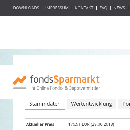
DOWNLOADS
IMPRESSUM
KONTAKT
FAQ
NEWS
DWS Investa GLC
ISIN: DE000DWS2S77 / WKN: DWS2S7
Stammdaten
Wertentwicklung
Por
176,91 EUR (29.06.2018)
Aktueller Preis