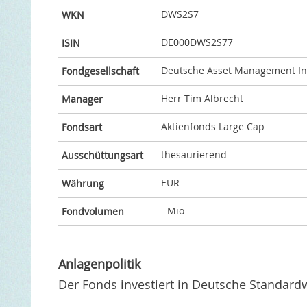
DWS2S7
WKN
DE000DWS2S77
ISIN
Deutsche Asset Management I
Fondgesellschaft
Herr Tim Albrecht
Manager
Aktienfonds Large Cap
Fondsart
thesaurierend
Ausschüttungsart
EUR
Währung
- Mio
Fondvolumen
Anlagenpolitik
Der Fonds investiert in Deutsche Standard