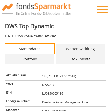
DWS Top Dynamic
ISIN: LU0350005186 / WKN: DWS0RV
Stammdaten
Wertentwicklung
Portfolio
Dokumente
Aktueller Preis
183,73 EUR (29.06.2018)
WKN
DWS0RV
ISIN
LU0350005186
Fondgesellschaft
Deutsche Asset Management S.A.
Manager
Herr Bjoern Born