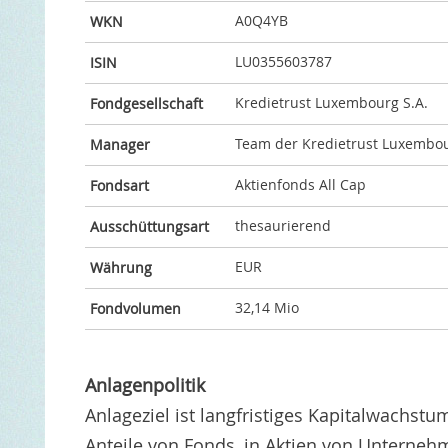
A0Q4YB
WKN
LU0355603787
ISIN
Kredietrust Luxembourg S.A.
Fondgesellschaft
Team der Kredietrust Luxembou
Manager
Aktienfonds All Cap
Fondsart
thesaurierend
Ausschüttungsart
EUR
Währung
32,14 Mio
Fondvolumen
Anlagenpolitik
Anlageziel ist langfristiges Kapitalwachst
Anteile von Fonds, in Aktien von Unternehm