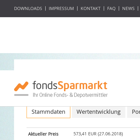
DOWNLOADS
IMPRESSUM
KONTAKT
FAQ
NEWS
EPS - Global Eme
ISIN: LU0355603787 / WKN: A0Q4YB
Stammdaten
Wertentwicklung
Por
573,41 EUR (27.06.2018)
Aktueller Preis