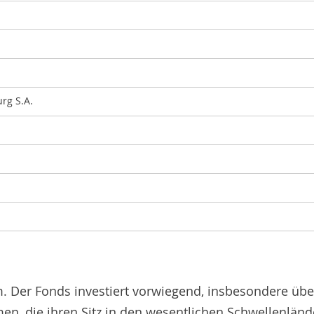
rg S.A.
um. Der Fonds investiert vorwiegend, insbesondere übe
en, die ihren Sitz in den wesentlichen Schwellenländ