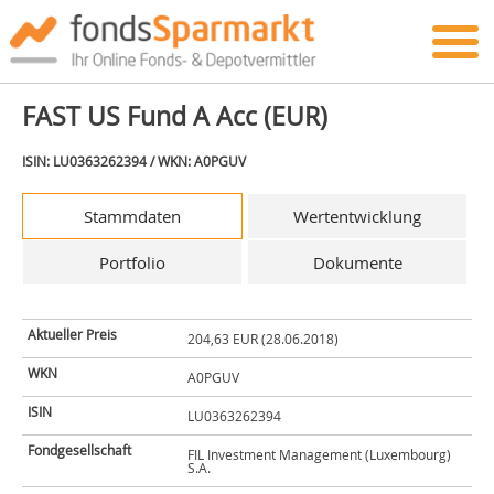
FAST US Fund A Acc (EUR)
ISIN: LU0363262394 / WKN: A0PGUV
Stammdaten
Wertentwicklung
Portfolio
Dokumente
Aktueller Preis
204,63 EUR (28.06.2018)
WKN
A0PGUV
ISIN
LU0363262394
Fondgesellschaft
FIL Investment Management (Luxembourg)
S.A.