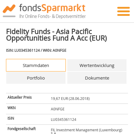
Fidelity Funds - Asia Pacific
Opportunities Fund A Acc (EUR)
ISIN: LU0345361124 / WKN: A0NFGE
Stammdaten
Wertentwicklung
Portfolio
Dokumente
Aktueller Preis
19,67 EUR (28.06.2018)
WKN
A0NFGE
ISIN
LU0345361124
Fondgesellschaft
FIL Investment Management (Luxembourg)
S.A.