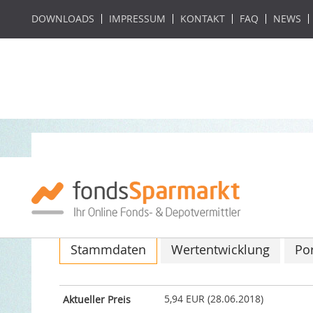
DOWNLOADS
IMPRESSUM
KONTAKT
FAQ
NEWS
Franklin MENA Fu
ISIN: LU0352132285 / WKN: A0Q0A1
Stammdaten
Wertentwicklung
Por
5,94 EUR (28.06.2018)
Aktueller Preis