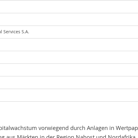
l Services S.A.
 Kapitalwachstum vorwiegend durch Anlagen in Wertpap
ng aus Märkten in der Region Nahost und Nordafrika