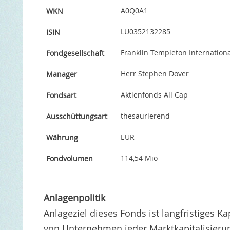
A0Q0A1
WKN
LU0352132285
ISIN
Franklin Templeton Internationa
Fondgesellschaft
Herr Stephen Dover
Manager
Aktienfonds All Cap
Fondsart
thesaurierend
Ausschüttungsart
EUR
Währung
114,54 Mio
Fondvolumen
Anlagenpolitik
Anlageziel dieses Fonds ist langfristiges
von Unternehmen jeder Marktkapitalisieru