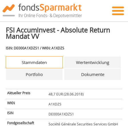
FSI Accuminvest - Absolute Return
Mandat VV
ISIN: DE000A1XDZS1 / WKN: A1XDZS
Stammdaten
Wertentwicklung
Portfolio
Dokumente
Aktueller Preis
48,7 EUR (28.06.2018)
WKN
A1XDZS
ISIN
DE000A1XDZS1
Fondgesellschaft
Société Générale Securities Services GmbH