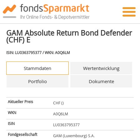
GAM Absolute Return Bond Defender
(CHF) E
ISIN: LU0363795377 / WKN: A0Q6LM
Stammdaten
Wertentwicklung
Portfolio
Dokumente
Aktueller Preis
CHF ()
WKN
A0Q6LM
ISIN
LU0363795377
Fondgesellschaft
GAM (Luxembourg) S.A.