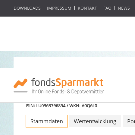
DOWNLOADS
IMPRESSUM
KONTAKT
FAQ
NEWS
GAM Absolute Re
(GBP) E
ISIN: LU0363796854 / WKN: A0Q6L0
Stammdaten
Wertentwicklung
Por