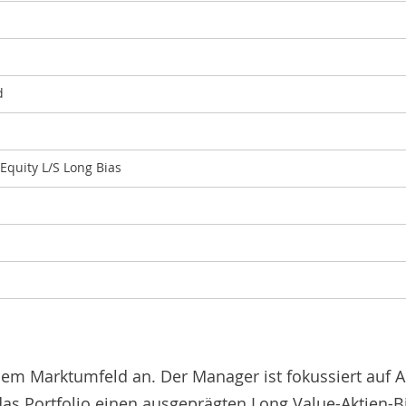
d
 Equity L/S Long Bias
chem Marktumfeld an. Der Manager ist fokussiert auf A
as Portfolio einen ausgeprägten Long Value-Aktien-B