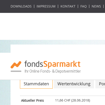
DOWNLOADS
IMPRESSUM
KONTAKT
FAQ
NEWS
GAM Star Global 
ISIN: IE00B5BC7F32 / WKN: A0YESA
Stammdaten
Wertentwicklung
Por
11,66 CHF (28.06.2018)
Aktueller Preis