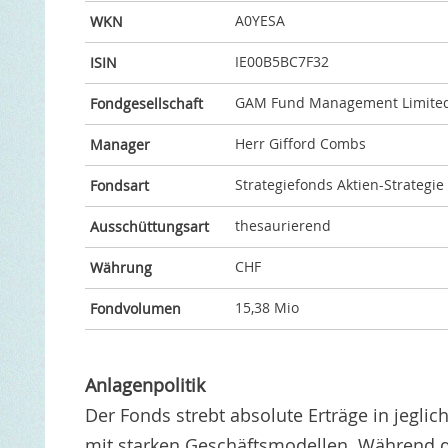
A0YESA
WKN
IE00B5BC7F32
ISIN
GAM Fund Management Limite
Fondgesellschaft
Herr Gifford Combs
Manager
Strategiefonds Aktien-Strategie
Fondsart
thesaurierend
Ausschüttungsart
CHF
Währung
15,38 Mio
Fondvolumen
Anlagenpolitik
Der Fonds strebt absolute Erträge in jegli
mit starken Geschäftsmodellen. Während d