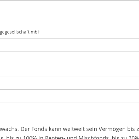
agegesellschaft mbH
lzuwachs. Der Fonds kann weltweit sein Vermögen bis 
, bis zu 100% in Renten- und Mischfonds, bis zu 30%