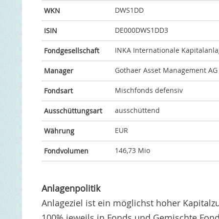
DWS1DD
WKN
DE000DWS1DD3
ISIN
INKA Internationale Kapitalanl
Fondgesellschaft
Gothaer Asset Management AG
Manager
Mischfonds defensiv
Fondsart
ausschüttend
Ausschüttungsart
EUR
Währung
146,73 Mio
Fondvolumen
Anlagenpolitik
Anlageziel ist ein möglichst hoher Kapita
100% jeweils in Fonds und Gemischte Fonds