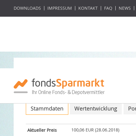
DOWNLOADS
IMPRESSUM
KONTAKT
FAQ
NEWS
Gothaer Comfort 
ISIN: DE000DWS1DD3 / WKN: DWS1DD
Stammdaten
Wertentwicklung
Por
100,06 EUR (28.06.2018)
Aktueller Preis