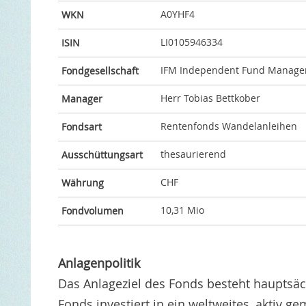
A0YHF4
WKN
LI0105946334
ISIN
IFM Independent Fund Manag
Fondgesellschaft
Herr Tobias Bettkober
Manager
Rentenfonds Wandelanleihen
Fondsart
thesaurierend
Ausschüttungsart
CHF
Währung
10,31 Mio
Fondvolumen
Anlagenpolitik
Das Anlageziel des Fonds besteht hauptsäc
Fonds investiert in ein weltweites, aktiv 