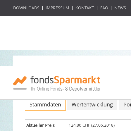
DOWNLOADS
IMPRESSUM
KONTAKT
FAQ
NEWS
H.A.M. Converti
ISIN: LI0105946334 / WKN: A0YHF4
Stammdaten
Wertentwicklung
Por
124,86 CHF (27.06.2018)
Aktueller Preis