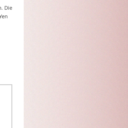
. Die
 Yen