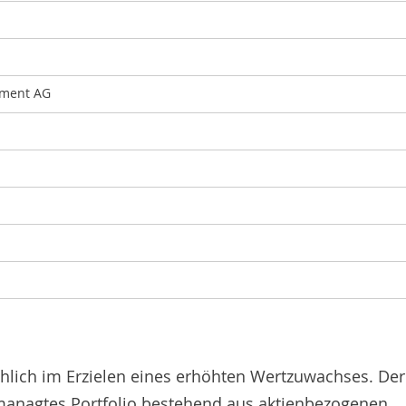
ement AG
hlich im Erzielen eines erhöhten Wertzuwachses. Der
gemanagtes Portfolio bestehend aus aktienbezogenen