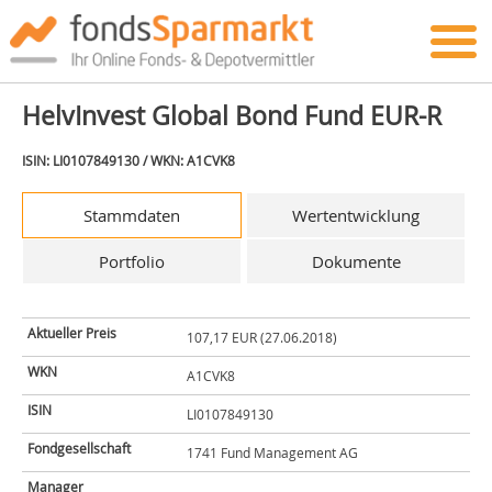
HelvInvest Global Bond Fund EUR-R
ISIN: LI0107849130 / WKN: A1CVK8
Stammdaten
Wertentwicklung
Portfolio
Dokumente
Aktueller Preis
107,17 EUR (27.06.2018)
WKN
A1CVK8
ISIN
LI0107849130
Fondgesellschaft
1741 Fund Management AG
Manager