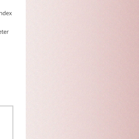
index
eter