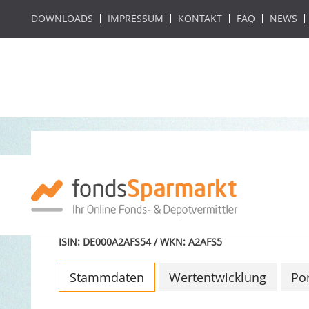
DOWNLOADS
IMPRESSUM
KONTAKT
FAQ
NEWS
Invesco GPR Real
ETF Acc (DE)
ISIN: DE000A2AFS54 / WKN: A2AFS5
Stammdaten
Wertentwicklung
Por