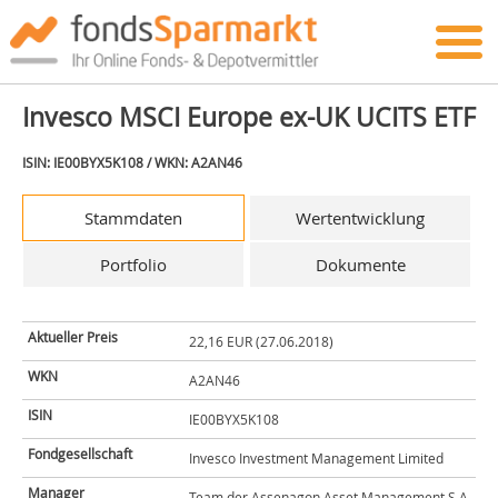
Invesco MSCI Europe ex-UK UCITS ETF
ISIN: IE00BYX5K108 / WKN: A2AN46
Stammdaten
Wertentwicklung
Portfolio
Dokumente
Aktueller Preis
22,16 EUR (27.06.2018)
WKN
A2AN46
ISIN
IE00BYX5K108
Fondgesellschaft
Invesco Investment Management Limited
Manager
Team der Assenagon Asset Management S.A.