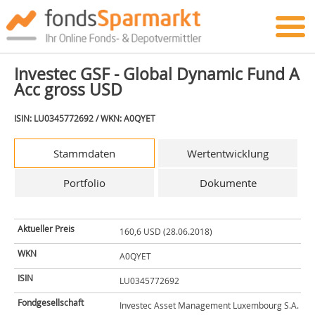
Investec GSF - Global Dynamic Fund A
Acc gross USD
ISIN: LU0345772692 / WKN: A0QYET
Stammdaten
Wertentwicklung
Portfolio
Dokumente
Aktueller Preis
160,6 USD (28.06.2018)
WKN
A0QYET
ISIN
LU0345772692
Fondgesellschaft
Investec Asset Management Luxembourg S.A.