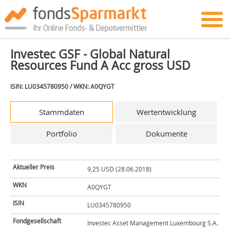
Investec GSF - Global Natural
Resources Fund A Acc gross USD
ISIN: LU0345780950 / WKN: A0QYGT
Stammdaten
Wertentwicklung
Portfolio
Dokumente
Aktueller Preis
9,25 USD (28.06.2018)
WKN
A0QYGT
ISIN
LU0345780950
Fondgesellschaft
Investec Asset Management Luxembourg S.A.