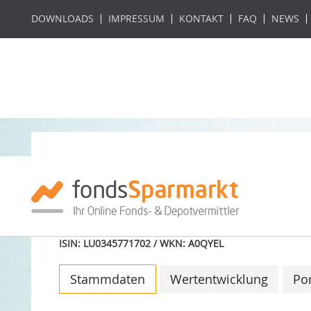
DOWNLOADS
IMPRESSUM
KONTAKT
FAQ
NEWS
Investec GSF - Gl
Fund A Acc gross
ISIN: LU0345771702 / WKN: A0QYEL
Stammdaten
Wertentwicklung
Por