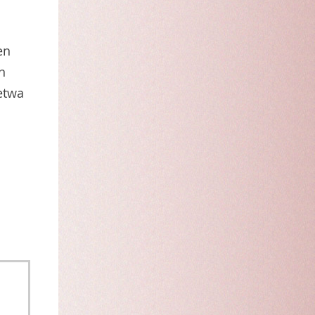
en
n
etwa