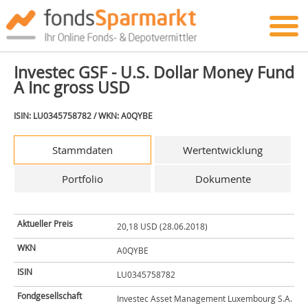
Investec GSF - U.S. Dollar Money Fund
A Inc gross USD
ISIN: LU0345758782 / WKN: A0QYBE
Stammdaten
Wertentwicklung
Portfolio
Dokumente
Aktueller Preis
20,18 USD (28.06.2018)
WKN
A0QYBE
ISIN
LU0345758782
Fondgesellschaft
Investec Asset Management Luxembourg S.A.