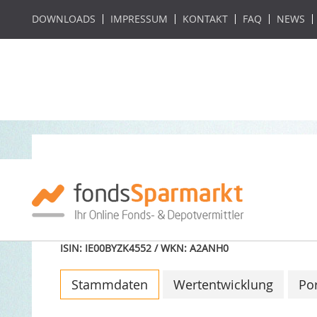
DOWNLOADS
IMPRESSUM
KONTAKT
FAQ
NEWS
iShares Automati
ETF
ISIN: IE00BYZK4552 / WKN: A2ANH0
Stammdaten
Wertentwicklung
Por