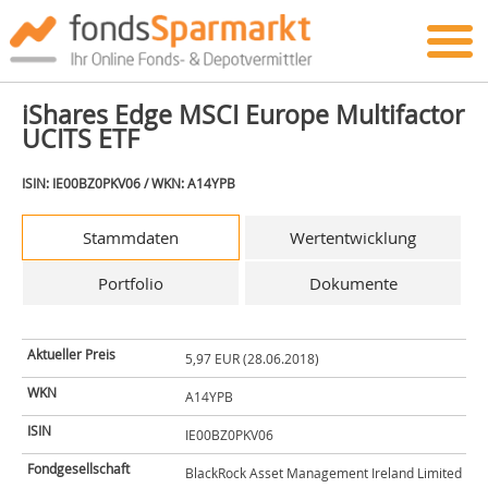
iShares Edge MSCI Europe Multifactor
UCITS ETF
ISIN: IE00BZ0PKV06 / WKN: A14YPB
Stammdaten
Wertentwicklung
Portfolio
Dokumente
Aktueller Preis
5,97 EUR (28.06.2018)
WKN
A14YPB
ISIN
IE00BZ0PKV06
Fondgesellschaft
BlackRock Asset Management Ireland Limited