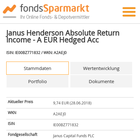
Janus Henderson Absolute Return
Income - A EUR Hedged Acc
ISIN: IE00BZ771832 / WKN: A2AEJ0
Stammdaten
Wertentwicklung
Portfolio
Dokumente
Aktueller Preis
9,74 EUR (28.06.2018)
WKN
A2AEJ0
ISIN
IE00BZ771832
Fondgesellschaft
Janus Capital Funds PLC