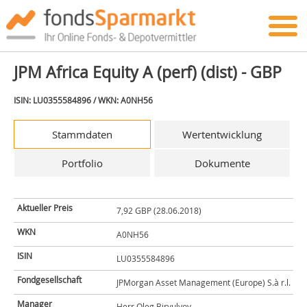
JPM Africa Equity A (perf) (dist) - GBP
ISIN: LU0355584896 / WKN: A0NH56
Stammdaten
Wertentwicklung
Portfolio
Dokumente
Aktueller Preis
7,92 GBP (28.06.2018)
WKN
A0NH56
ISIN
LU0355584896
Fondgesellschaft
JPMorgan Asset Management (Europe) S.à r.l.
Manager
Herr Oleg Biryulyov