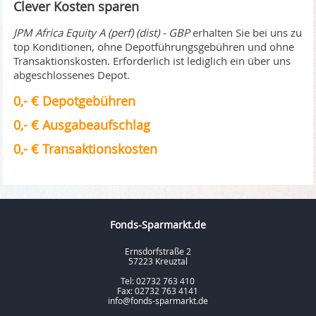
Clever Kosten sparen
JPM Africa Equity A (perf) (dist) - GBP
erhalten Sie bei uns zu
top Konditionen, ohne Depotführungsgebühren und ohne
Transaktionskosten. Erforderlich ist lediglich ein über uns
abgeschlossenes Depot.
0,- € Depotgebühren
0,- € Ausgabeaufschlag
0,- € Transaktionskosten
Fonds-Sparmarkt.de
Ernsdorfstraße 2
57223 Kreuztal
Tel: 02732 763 410
Fax: 02732 763 4141
info@fonds-sparmarkt.de