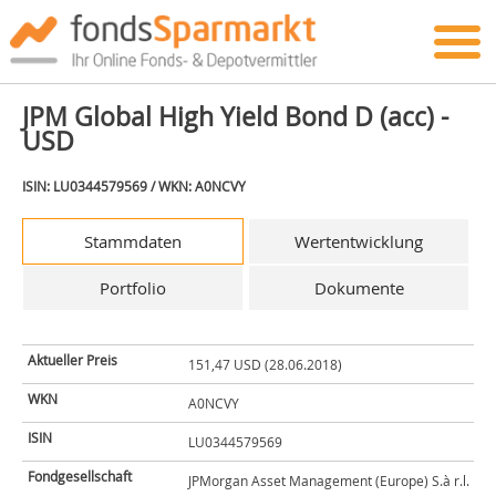
JPM Global High Yield Bond D (acc) -
USD
ISIN: LU0344579569 / WKN: A0NCVY
Stammdaten
Wertentwicklung
Portfolio
Dokumente
Aktueller Preis
151,47 USD (28.06.2018)
WKN
A0NCVY
ISIN
LU0344579569
Fondgesellschaft
JPMorgan Asset Management (Europe) S.à r.l.