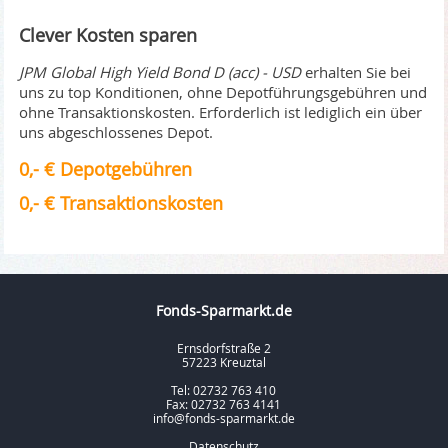
Clever Kosten sparen
JPM Global High Yield Bond D (acc) - USD
erhalten Sie bei
uns zu top Konditionen, ohne Depotführungsgebühren und
ohne Transaktionskosten. Erforderlich ist lediglich ein über
uns abgeschlossenes Depot.
0,- € Depotgebühren
0,- € Transaktionskosten
Fonds-Sparmarkt.de
Ernsdorfstraße 2
57223 Kreuztal
Tel: 02732 763 410
Fax: 02732 763 4141
info@fonds-sparmarkt.de
Datenschutz